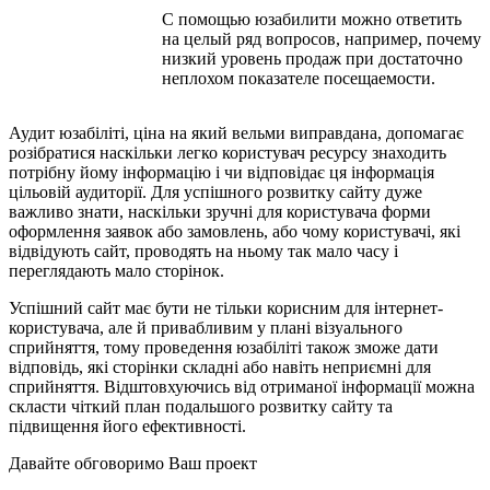
С помощью юзабилити можно ответить
на целый ряд вопросов, например, почему
низкий уровень продаж при достаточно
неплохом показателе посещаемости.
Аудит юзабіліті, ціна на який вельми виправдана, допомагає
розібратися наскільки легко користувач ресурсу знаходить
потрібну йому інформацію і чи відповідає ця інформація
цільовій аудиторії. Для успішного розвитку сайту дуже
важливо знати, наскільки зручні для користувача форми
оформлення заявок або замовлень, або чому користувачі, які
відвідують сайт, проводять на ньому так мало часу і
переглядають мало сторінок.
Успішний сайт має бути не тільки корисним для інтернет-
користувача, але й привабливим у плані візуального
сприйняття, тому проведення юзабіліті також зможе дати
відповідь, які сторінки складні або навіть неприємні для
сприйняття. Відштовхуючись від отриманої інформації можна
скласти чіткий план подальшого розвитку сайту та
підвищення його ефективності.
Давайте обговоримо Ваш проект