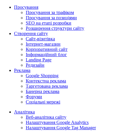
Просування
Просування за трафіком
Просування за позиціями
SEO на етапі розробки
Розширення структури сайту
Створення сайту
Сайт-візитівка
Інтернет-магазин
Корпоративний сайт
Інформаційний блог
Landing Page
Редизайн
Реклама
Google Shopping
Контекстна реклама
Таргетована реклама
Банерна реклама
Форуми
Cоціальні мережі
Аналітика
Веб-аналітика сайту
Налаштування Google Analytics
Налаштування Google Tag Manager