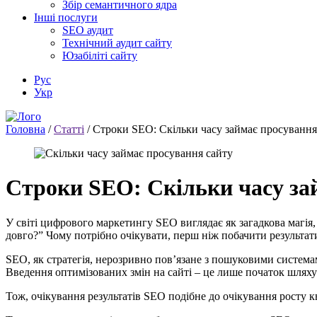
Збір семантичного ядра
Інші послуги
SEO аудит
Технічний аудит сайту
Юзабіліті сайту
Рус
Укр
Головна
/
Статті
/
Строки SEO: Скільки часу займає просування
Строки SEO: Скільки часу за
У світі цифрового маркетингу SEO виглядає як загадкова магія,
довго?” Чому потрібно очікувати, перш ніж побачити результат
SEO, як стратегія, нерозривно пов’язане з пошуковими системам
Введення оптимізованих змін на сайті – це лише початок шляху
Тож, очікування результатів SEO подібне до очікування росту кві