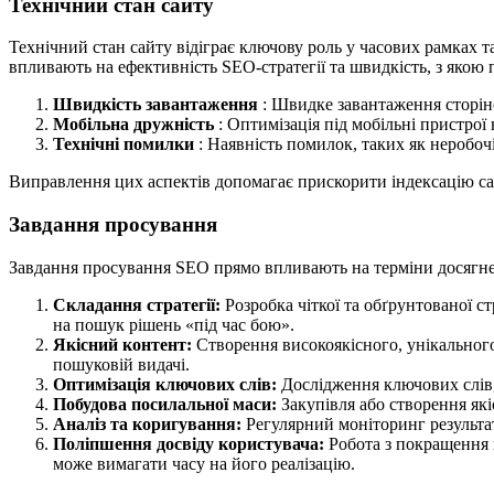
Технічний стан сайту
Технічний стан сайту відіграє ключову роль у часових рамках та
впливають на ефективність SEO-стратегії та швидкість, з якою
Швидкість завантаження
: Швидке завантаження сторін
Мобільна дружність
: Оптимізація під мобільні пристро
Технічні помилки
: Наявність помилок, таких як неробоч
Виправлення цих аспектів допомагає прискорити індексацію са
Завдання просування
Завдання просування SEO прямо впливають на терміни досягнен
Складання стратегії:
Розробка чіткої та обґрунтованої с
на пошук рішень «під час бою».
Якісний контент:
Створення високоякісного, унікального
пошуковій видачі.
Оптимізація ключових слів:
Дослідження ключових слів, 
Побудова посилальної маси:
Закупівля або створення як
Аналіз та коригування:
Регулярний моніторинг результат
Поліпшення досвіду користувача:
Робота з покращення н
може вимагати часу на його реалізацію.