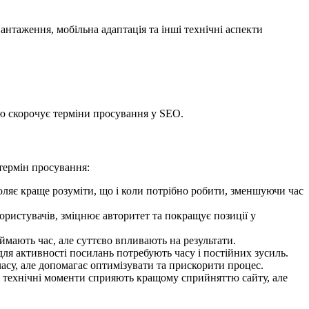
вантаження, мобільна адаптація та інші технічні аспекти
ю скорочує терміни просування у SEO.
термін просування:
воляє краще розуміти, що і коли потрібно робити, зменшуючи час
ористувачів, зміцнює авторитет та покращує позиції у
аймають час, але суттєво впливають на результати.
ля активності посилань потребують часу і постійних зусиль.
часу, але допомагає оптимізувати та прискорити процес.
нші технічні моменти сприяють кращому сприйняттю сайту, але