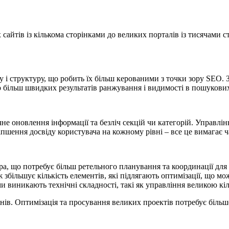
сайтів із кількома сторінками до великих порталів із тисячами 
 і структуру, що робить їх більш керованими з точки зору SEO.
 більш швидких результатів ранжування і видимості в пошукових
не оновлення інформації та безліч секцій чи категорій. Управлін
іпшення досвіду користувача на кожному рівні – все це вимагає ч
а, що потребує більш ретельного планування та координації для 
ж збільшує кількість елементів, які підлягають оптимізації, що м
и виникають технічні складності, такі як управління великою кі
нів. Оптимізація та просування великих проектів потребує більш