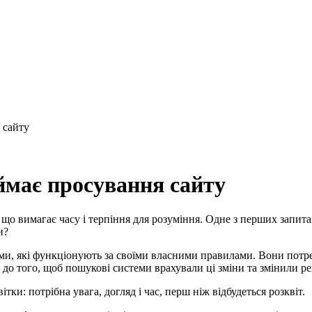
 сайту
ймає просування сайту
 що вимагає часу і терпіння для розуміння. Одне з перших запита
и?
и, які функціонують за своїми власними правилами. Вони потребу
 до того, щоб пошукові системи врахували ці зміни та змінили р
тки: потрібна увага, догляд і час, перш ніж відбудеться розквіт.