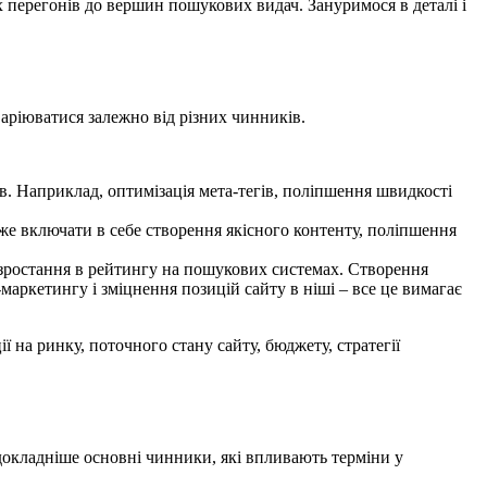
х перегонів до вершин пошукових видач. Зануримося в деталі і
варіюватися залежно від різних чинників.
ів. Наприклад, оптимізація мета-тегів, поліпшення швидкості
може включати в себе створення якісного контенту, поліпшення
 зростання в рейтингу на пошукових системах. Створення
маркетингу і зміцнення позицій сайту в ніші – все це вимагає
 на ринку, поточного стану сайту, бюджету, стратегії
докладніше основні чинники, які впливають терміни у