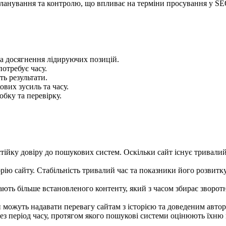
 планування та контролю, що впливає на терміни просування у SE
та досягнення лідируючих позицій.
потребує часу.
ь результати.
вих зусиль та часу.
обку та перевірку.
тійку довіру до пошукових систем. Оскільки сайт існує тривалий
ію сайту. Стабільність тривалий час та показники його розвитк
ають більше встановленого контенту, який з часом збирає зворотн
можуть надавати перевагу сайтам з історією та доведеним автори
ез період часу, протягом якого пошукові системи оцінюють їхню 