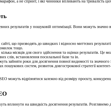
марафон, а не спринт, і які чинники впливають на тривалість ци
ють
певних результатів у пошуковій оптимізації. Вони можуть значно 
 сайті, що призводять до швидких і відносно миттєвих результат
помилок тощо.
 кілька місяців для свого здійснення та оцінки результатів. Це 
их слів, встановлення посилальної бази та ін.
жуть зайняти роки для досягнення повної видимості та значного
ах пошукових систем, розвиток довгострокової стратегії контент-
EO можуть відрізнятися залежно від розміру проєкту, конкуренції
SEO
уть вплинути на швидкість досягнення результатів. Розглянемо 