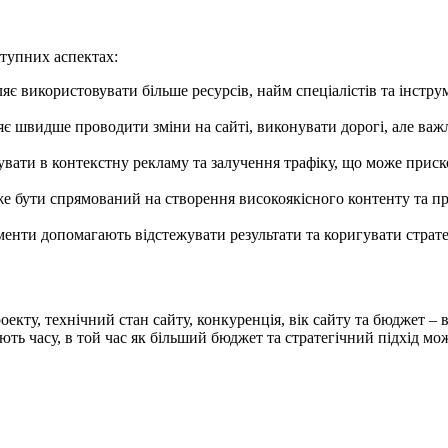
тупних аспектах:
є використовувати більше ресурсів, найм спеціалістів та інстру
 швидше проводити зміни на сайті, виконувати дорогі, але важли
увати в контекстну рекламу та залучення трафіку, що може приск
 бути спрямований на створення високоякісного контенту та п
ументи допомагають відстежувати результати та коригувати страт
екту, технічний стан сайту, конкуренція, вік сайту та бюджет – 
ють часу, в той час як більший бюджет та стратегічний підхід м