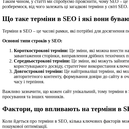
Таким чином, у статті ми спробуємо прояснити, чому SEO – це 
розберемося, від чого залежать ці загадкові терміни у світі SEO.
Що таке терміни в SEO і які вони бува
Терміни в SEO – це часові рамки, які потрібні для досягнення 
Основні типи строків у SEO:
Короткострокові терміни:
Це зміни, які можна внести на
завантаження сторінки, виправлення дрібних технічних 
Середньострокові терміни:
Це зміни, які можуть зайняти
користувацького досвіду, стратегічне використання ключов
Довгострокові терміни:
Це найтриваліші терміни, які мо
авторитетного контенту, формування довіри до сайту в оч
часу і терпіння.
Важливо зазначити, що кожен сайт унікальний, тому терміни в S
просування та інших чинників.
Фактори, що впливають на терміни в 
Коли йдеться про терміни в SEO, кілька ключових факторів мож
пошукової оптимізації.