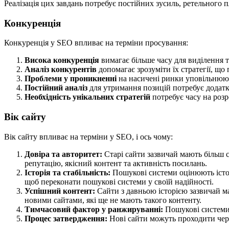
Реалізація цих завдань потребує постійних зусиль, ретельного
Конкуренція
Конкуренція у SEO впливає на терміни просування:
Висока конкуренція
вимагає більше часу для виділення 
Аналіз конкурентів
допомагає зрозуміти їх стратегії, що 
Проблеми у проникненні
на насичені ринки уповільнюют
Постійний аналіз
для утримання позицій потребує додатко
Необхідність унікальних стратегій
потребує часу на розр
Вік сайту
Вік сайту впливає на терміни у SEO, і ось чому:
Довіра та авторитет:
Старі сайти зазвичай мають більш с
репутацію, якісний контент та активність посилань.
Історія та стабільність:
Пошукові системи оцінюють істор
щоб переконати пошукові системи у своїй надійності.
Успішний контент:
Сайти з давньою історією зазвичай м
новими сайтами, які ще не мають такого контенту.
Тимчасовий фактор у ранжируванні:
Пошукові системи 
Процес затвердження:
Нові сайти можуть проходити чер