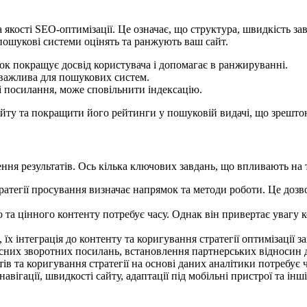
 якості SEO-оптимізації. Це означає, що структура, швидкість за
 пошукові системи оцінять та ранжують ваш сайт.
ок покращує досвід користувача і допомагає в ранжируванні.
ї важлива для пошукових систем.
і посилання, може сповільнити індексацію.
йту та покращити його рейтинги у пошуковій видачі, що зрешто
ня результатів. Ось кілька ключових завдань, що впливають на 
тратегії просування визначає напрямок та методи роботи. Це доз
 та цінного контенту потребує часу. Однак він привертає увагу к
їх інтеграція до контенту та коригування стратегії оптимізації з
існих зворотних посилань, встановлення партнерських відносин д
ів та коригування стратегії на основі даних аналітики потребує 
авігації, швидкості сайту, адаптації під мобільні пристрої та і