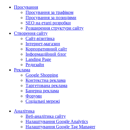
Просування
Просування за трафіком
Просування за позиціями
SEO на етапі розробки
Розширення структури сайту
Створення сайту
Сайт-візитівка
Інтернет-магазин
Корпоративний сайт
Інформаційний блог
Landing Page
Редизайн
Реклама
Google Shopping
Контекстна реклама
Таргетована реклама
Банерна реклама
Форуми
Cоціальні мережі
Аналітика
Веб-аналітика сайту
Налаштування Google Analytics
Налаштування Google Tag Manager