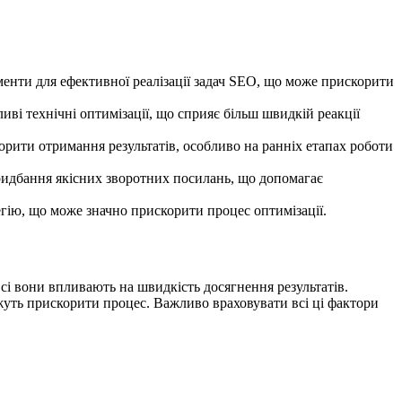
менти для ефективної реалізації задач SEO, що може прискорити
ві технічні оптимізації, що сприяє більш швидкій реакції
орити отримання результатів, особливо на ранніх етапах роботи
ридбання якісних зворотних посилань, що допомагає
егію, що може значно прискорити процес оптимізації.
всі вони впливають на швидкість досягнення результатів.
ожуть прискорити процес. Важливо враховувати всі ці фактори